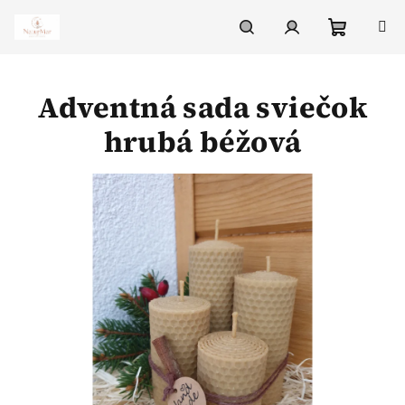
Prejsť
na
obsah
Nákupn
Hľadať
Prihlásenie
Adventná sada sviečok
košík
hrubá béžová