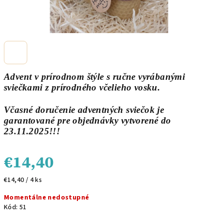
Advent v prírodnom štýle s ručne vyrábanými
sviečkami z prírodného včelieho vosku.
Včasné doručenie adventných sviečok je
garantované pre objednávky vytvorené do
23.11.2025!!!
€14,40
Jednotková
€14,40 / 4 ks
cena:
Momentálne nedostupné
Kód:
51