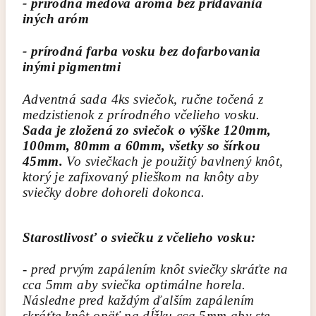
- prírodná medová aróma bez pridávania
iných aróm
- prírodná farba vosku bez dofarbovania
inými pigmentmi
Adventná sada 4ks sviečok, ručne točená z
medzistienok z prírodného včelieho vosku.
Sada je zložená zo sviečok o výške 120mm,
100mm, 80mm a 60mm, všetky so šírkou
45mm.
Vo sviečkach je použitý bavlnený knôt,
ktorý je zafixovaný plieškom na knôty aby
sviečky dobre dohoreli dokonca.
Starostlivosť o sviečku z včelieho vosku:
- pred prvým zapálením knôt sviečky skráťte na
cca 5mm aby sviečka optimálne horela.
Následne pred každým ďalším zapálením
skráťte knôt opäť na dĺžku cca 5mm aby ste