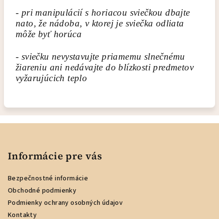
- pri manipulácií s horiacou sviečkou dbajte
nato, že nádoba, v ktorej je sviečka odliata
môže byť horúca
- sviečku nevystavujte priamemu slnečnému
žiareniu ani nedávajte do blízkosti predmetov
vyžarujúcich teplo
Z
á
p
Informácie pre vás
ä
Bezpečnostné informácie
t
Obchodné podmienky
i
Podmienky ochrany osobných údajov
e
Kontakty