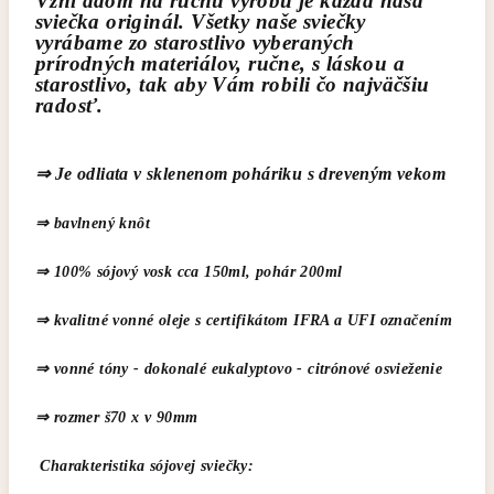
Vzhľadom na ručnú výrobu je každá naša
sviečka originál. Všetky naše sviečky
vyrábame zo starostlivo vyberaných
prírodných materiálov, ručne, s láskou a
starostlivo, tak aby Vám robili čo najväčšiu
radosť.
⇒ Je odliata v sklenenom poháriku s dreveným vekom
⇒ bavlnený knôt
⇒ 100% sójový vosk cca 150ml, pohár 2
00ml
⇒ kvalitné vonné oleje s certifikátom IFRA a UFI označením
⇒ vonné tóny - dokonalé eukalyptovo - citrónové osvieženie
⇒ rozmer š70 x v 90mm
Charakteristika sójovej sviečky: