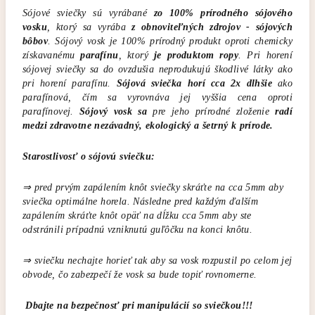
Sójové sviečky sú vyrábané
zo 100% prírodného sójového
vosku
, ktorý sa vyrába
z obnoviteľných zdrojov - sójových
bôbov
. Sójový vosk je 100% prírodný produkt oproti chemicky
získavanému
parafínu
, ktorý
je produktom ropy
. Pri horení
sójovej sviečky sa do ovzdušia neprodukujú škodlivé látky ako
pri horení parafínu.
Sójová sviečka horí cca 2x dlhšie
ako
parafínová, čím sa vyrovnáva jej vyššia cena oproti
parafínovej.
Sójový vosk sa
pre jeho prírodné zloženie
radí
medzi zdravotne nezávadný, ekologický a šetrný k prírode.
Starostlivosť o sójovú sviečku:
⇒ pred prvým zapálením knôt sviečky skráťte na cca 5mm aby
sviečka optimálne horela. Následne pred každým ďalším
zapálením skráťte knôt opäť na dĺžku cca 5mm aby ste
odstránili prípadnú vzniknutú guľôčku na konci knôtu.
⇒ sviečku nechajte horieť tak aby sa vosk rozpustil po celom jej
obvode, čo zabezpečí že vosk sa bude topiť rovnomerne.
Dbajte na bezpečnosť pri manipulácií so sviečkou!!!