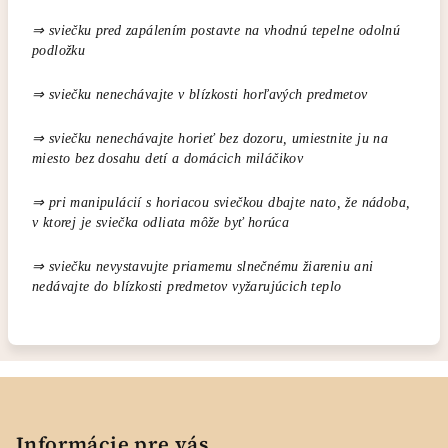
⇒ sviečku pred zapálením postavte na vhodnú tepelne odolnú
podložku
⇒ sviečku nenechávajte v blízkosti horľavých predmetov
⇒ sviečku nenechávajte horieť bez dozoru, umiestnite ju na
miesto bez dosahu detí a domácich miláčikov
⇒ pri manipulácií s horiacou sviečkou dbajte nato, že nádoba,
v ktorej je sviečka odliata môže byť horúca
⇒ sviečku nevystavujte priamemu slnečnému žiareniu ani
nedávajte do blízkosti predmetov vyžarujúcich teplo
Z
á
p
Informácie pre vás