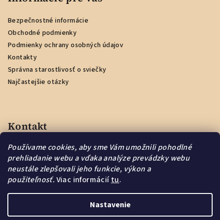
ä
Bezpečnostné informácie
t
Obchodné podmienky
i
Podmienky ochrany osobných údajov
e
Kontakty
Správna starostlivosť o sviečky
Najčastejšie otázky
Kontakt
Používame cookies, aby sme Vám umožnili pohodlné
info
@
naturmar.sk
prehliadanie webu a vďaka analýze prevádzky webu
neustále zlepšovali jeho funkcie, výkon a
použiteľnosť.
Viac informácií
tu
.
Nastavenie