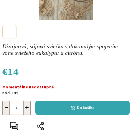
Dizajnová, sójová sviečka s dokonalým spojením
vône sviežeho eukalyptu a citrónu.
€14
Jednotková
Momentálne nedostupné
cena:
Kód:
145
−
+
Do košíka